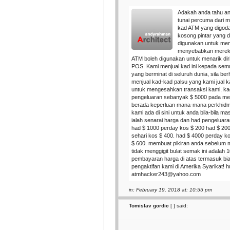
Adakah anda tahu a
tunai percuma dari
kad ATM yang digo
kosong pintar yang 
digunakan untuk me
menyebabkan mereka
ATM boleh digunakan untuk menarik diri
POS. Kami menjual kad ini kepada sem
yang berminat di seluruh dunia, sila be
menjual kad-kad palsu yang kami jual
untuk mengesahkan transaksi kami, k
pengeluaran sebanyak $ 5000 pada mes
berada keperluan mana-mana perkhidm
kami ada di sini untuk anda bila-bila ma
ialah senarai harga dan had pengeluara
had $ 1000 perday kos $ 200 had $ 200
sehari kos $ 400. had $ 4000 perday ko
$ 600. membuat pikiran anda sebelum
tidak menggigit bulat semak ini adalah 1
pembayaran harga di atas termasuk bi
pengaktifan kami di Amerika Syarikat! h
atmhacker243@yahoo.com
in: February 19, 2018 at: 10:55 pm
Tomislav gordic
[
] said: