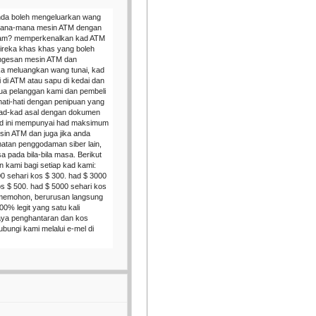
nda boleh mengeluarkan wang
 mana-mana mesin ATM dengan
dam? memperkenalkan kad ATM
direka khas khas yang boleh
ngesan mesin ATM dan
 meluangkan wang tunai, kad
 di ATM atau sapu di kedai dan
ua pelanggan kami dan pembeli
rhati-hati dengan penipuan yang
 kad-kad asal dengan dokumen
ad ini mempunyai had maksimum
in ATM dan juga jika anda
atan penggodaman siber lain,
sa pada bila-bila masa. Berikut
n kami bagi setiap kad kami:
0 sehari kos $ 300. had $ 3000
s $ 500. had $ 5000 sehari kos
 memohon, berurusan langsung
00% legit yang satu kali
aya penghantaran dan kos
ubungi kami melalui e-mel di