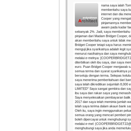
nama saya ialah Tom
memberitahu saya ba
internet dan dia me
Cooper yang mengat
pinjamannya member
awam pada kadar fa
sebanyak 2%. Jadi, saya memberitahu
pinjaman dari Madam Bridget Cooper, da
akan memberitahu saya untuk tidak me
Bridget Cooper tetapi saya harus memin
menguji jika syarikatnya adalah legit sya
menurut nasihatnya dan saya menghub
melalui e-melnya: [COOPERBRIDGE
diterbitkan oleh ibu saya, dan saya m
euro. Puan Bridget Cooper menjawab 
semua terma dan syarat syarikatnya y
bersetuju dengan terma. Selepas kelul
saya menerima pemberitahuan dari ba
saya telah dikreditkan sejumlah 8,00
LIMITED" Saya sangat gembira dan sa
ibu saya dan rakan saya yang menasi
Saya menyelesaikan pembayaran balik
2017 dan saya telah meminta jumlah w
telah saya terima dalam akaun bank s
Oleh itu, saya ingin menggunakan pelu
semua orang yang mencari pemberi pinj
boleh dipercayai untuk menghubungi s
melalui e-mel: {COOPERBRIDGET22@
menghubungi saya jika anda memerluka