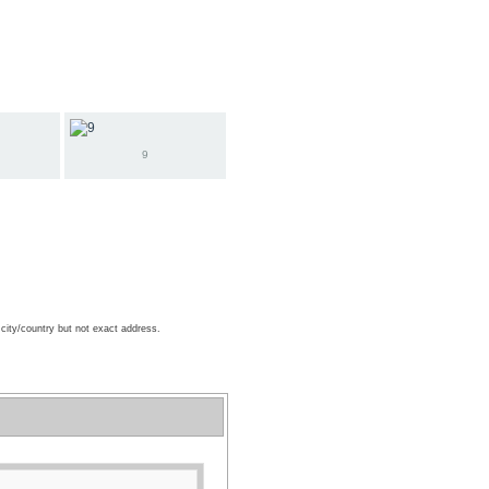
9
 city/country but not exact address.