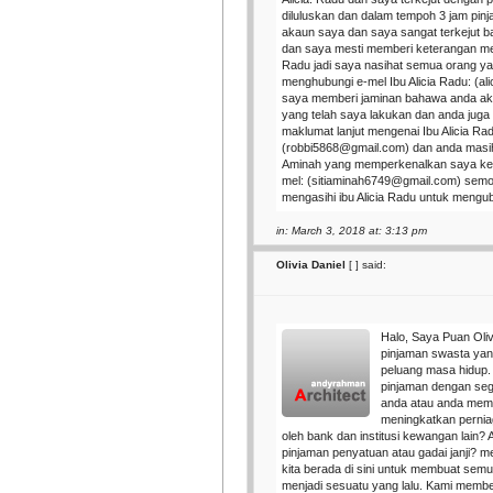
diluluskan dan dalam tempoh 3 jam pin
akaun saya dan saya sangat terkejut ba
dan saya mesti memberi keterangan meng
Radu jadi saya nasihat semua orang y
menghubungi e-mel Ibu Alicia Radu: (a
saya memberi jaminan bahawa anda ak
yang telah saya lakukan dan anda jug
maklumat lanjut mengenai Ibu Alicia Rad
(robbi5868@gmail.com) dan anda masih
Aminah yang memperkenalkan saya kepa
mel: (sitiaminah6749@gmail.com) semo
mengasihi ibu Alicia Radu untuk meng
in: March 3, 2018 at: 3:13 pm
Olivia Daniel
[
] said:
Halo, Saya Puan Oliv
pinjaman swasta ya
peluang masa hidup
pinjaman dengan se
anda atau anda meme
meningkatkan pernia
oleh bank dan institusi kewangan lain
pinjaman penyatuan atau gadai janji? me
kita berada di sini untuk membuat se
menjadi sesuatu yang lalu. Kami membe