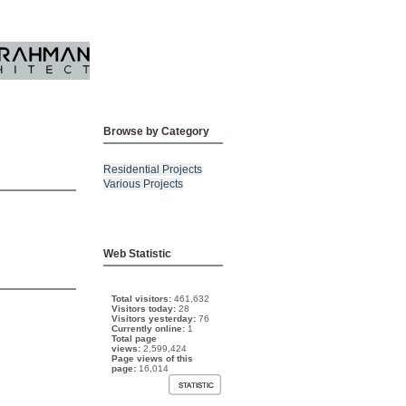
Browse by Category
Residential Projects
Various Projects
Web Statistic
Total visitors:
461,632
Visitors today:
28
Visitors yesterday:
76
Currently online:
1
Total page
views:
2,599,424
Page views of this
page:
16,014