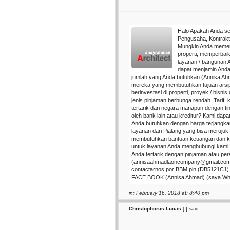
Halo Apakah Anda seo
Pengusaha, Kontrakto
Mungkin Anda memer
properti, memperbai
layanan / bangunan 
dapat menjamin Anda
jumlah yang Anda butuhkan (Annisa Ah
mereka yang membutuhkan tujuan arsi
berinvestasi di properti, proyek / bis
jenis pinjaman berbunga rendah. Tarif,
tertarik dari negara manapun dengan tin
oleh bank lain atau kreditur? Kami da
Anda butuhkan dengan harga terjangk
layanan dari Pialang yang bisa meruju
membutuhkan bantuan keuangan dan k
untuk layanan Anda menghubungi kami me
Anda tertarik dengan pinjaman atau per
(annisaahmadlaoncompany@gmail.com
contactarnos por BBM pin (DB5121C1) 
FACE BOOK (Annisa Ahmad) (saya Wh
in: February 16, 2018 at: 8:40 pm
Christophorus Lucas
[
] said: