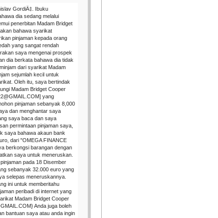
islav GordiÄ‡. Ibuku
hawa dia sedang melalui
nemui penerbitan Madam Bridget
akan bahawa syarikat
ikan pinjaman kepada orang
edah yang sangat rendah
 rakan saya mengenai prospek
n dia berkata bahawa dia tidak
minjam dari syarikat Madam
jam sejumlah kecil untuk
rikat. Oleh itu, saya bertindak
ungi Madam Bridget Cooper
T22@GMAIL.COM] yang
emohon pinjaman sebanyak 8,000
saya dan menghantar saya
ang saya baca dan saya
usan permintaan pinjaman saya,
nk saya bahawa akaun bank
0 euro, dari "OMEGA FINANCE
ya berkongsi barangan dengan
hatkan saya untuk meneruskan.
 pinjaman pada 18 Disember
ang sebanyak 32.000 euro yang
aya selepas meneruskannya.
ang ini untuk memberitahu
aman peribadi di internet yang
yarikat Madam Bridget Cooper
GMAIL.COM} Anda juga boleh
n bantuan saya atau anda ingin