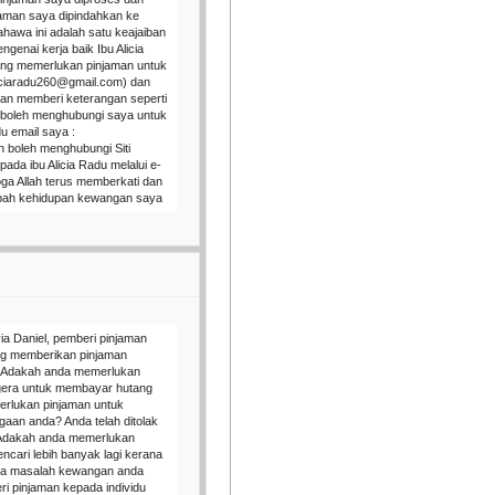
jaman saya dipindahkan ke
hawa ini adalah satu keajaiban
enai kerja baik Ibu Alicia
ang memerlukan pinjaman untuk
liciaradu260@gmail.com) dan
an memberi keterangan seperti
a boleh menghubungi saya untuk
u email saya :
 boleh menghubungi Siti
da ibu Alicia Radu melalui e-
ga Allah terus memberkati dan
ubah kehidupan kewangan saya
ia Daniel, pemberi pinjaman
ng memberikan pinjaman
. Adakah anda memerlukan
gera untuk membayar hutang
rlukan pinjaman untuk
gaan anda? Anda telah ditolak
? Adakah anda memerlukan
ncari lebih banyak lagi kerana
mua masalah kewangan anda
ri pinjaman kepada individu