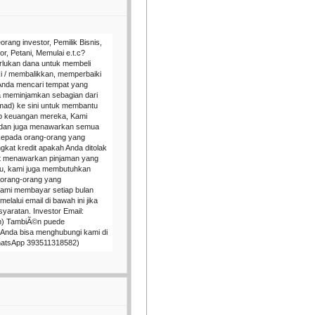
rang investor, Pemilik Bisnis,
r, Petani, Memulai e.t.c?
lukan dana untuk membeli
ki / membalikkan, memperbaiki
Anda mencari tempat yang
 meminjamkan sebagian dari
mad) ke sini untuk membantu
p keuangan mereka, Kami
nis dan juga menawarkan semua
 kepada orang-orang yang
gkat kredit apakah Anda ditolak
pat menawarkan pinjaman yang
au, kami juga membutuhkan
k orang-orang yang
ami membayar setiap bulan
lalui email di bawah ini jika
syaratan. Investor Email:
) TambiÃ©n puede
Anda bisa menghubungi kami di
atsApp 393511318582)