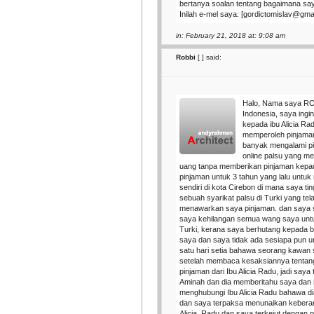
bertanya soalan tentang bagaimana sa
Inilah e-mel saya: [gordictomislav@gma
in: February 21, 2018 at: 9:08 am
Robbi
[
] said:
Halo, Nama saya ROB
Indonesia, saya ing
kepada ibu Alicia R
memperoleh pinjaman
banyak mengalami pi
online palsu yang m
uang tanpa memberikan pinjaman kepa
pinjaman untuk 3 tahun yang lalu untu
sendiri di kota Cirebon di mana saya ti
sebuah syarikat palsu di Turki yang te
menawarkan saya pinjaman. dan saya 
saya kehilangan semua wang saya untu
Turki, kerana saya berhutang kepada 
saya dan saya tidak ada sesiapa pun u
satu hari setia bahawa seorang kawan 
setelah membaca kesaksiannya tentan
pinjaman dari Ibu Alicia Radu, jadi say
Aminah dan dia memberitahu saya dan
menghubungi Ibu Alicia Radu bahawa di
dan saya terpaksa menunaikan kebera
Alicia. Radu dan saya terkejut dengan 