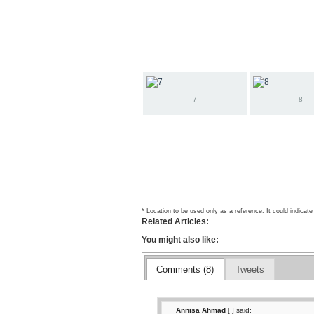
7
8
* Location to be used only as a reference. It could indicate
Related Articles:
You might also like:
Comments (8)
Tweets
Annisa Ahmad
[
] said: