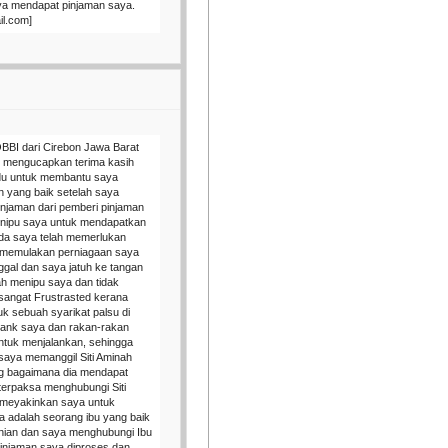
ya mendapat pinjaman saya.
il.com]
BI dari Cirebon Jawa Barat
in mengucapkan terima kasih
adu untuk membantu saya
 yang baik setelah saya
njaman dari pemberi pinjaman
enipu saya untuk mendapatkan
da saya telah memerlukan
k memulakan perniagaan saya
nggal dan saya jatuh ke tangan
lah menipu saya dan tidak
sangat Frustrasted kerana
k sebuah syarikat palsu di
bank saya dan rakan-rakan
ntuk menjalankan, sehingga
saya memanggil Siti Aminah
g bagaimana dia mendapat
a terpaksa menghubungi Siti
 meyakinkan saya untuk
a adalah seorang ibu yang baik
nian dan saya menghubungi Ibu
pinjaman saya diproses dan